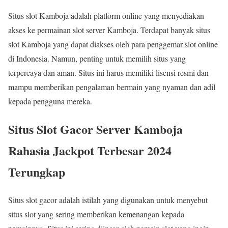
Situs slot Kamboja adalah platform online yang menyediakan
akses ke permainan slot server Kamboja. Terdapat banyak situs
slot Kamboja yang dapat diakses oleh para penggemar slot online
di Indonesia. Namun, penting untuk memilih situs yang
terpercaya dan aman. Situs ini harus memiliki lisensi resmi dan
mampu memberikan pengalaman bermain yang nyaman dan adil
kepada pengguna mereka.
Situs Slot Gacor Server Kamboja
Rahasia Jackpot Terbesar 2024
Terungkap
Situs slot gacor adalah istilah yang digunakan untuk menyebut
situs slot yang sering memberikan kemenangan kepada