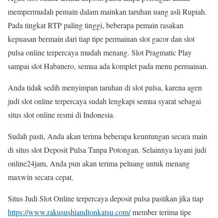
mempermudah pemain dalam mainkan taruhan uang asli Rupiah.
Pada tingkat RTP paling tinggi, beberapa pemain rasakan
kepuasan bermain dari tiap tipe permainan slot gacor dan slot
pulsa online terpercaya mudah menang. Slot Pragmatic Play
sampai slot Habanero, semua ada komplet pada menu permainan.
Anda tidak sedih menyimpan taruhan di slot pulsa, karena agen
judi slot online terpercaya sudah lengkapi semua syarat sebagai
situs slot online resmi di Indonesia.
Sudah pasti, Anda akan terima beberapa keuntungan secara main
di situs slot Deposit Pulsa Tanpa Potongan. Selainnya layani judi
online24jam, Anda pun akan terima peluang untuk menang
maxwin secara cepat.
Situs Judi Slot Online terpercaya deposit pulsa pastikan jika tiap
https://www.rakusushiandtonkatsu.com/
member terima tipe