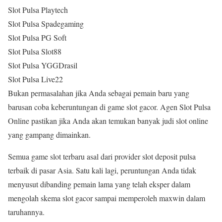
Slot Pulsa Playtech
Slot Pulsa Spadegaming
Slot Pulsa PG Soft
Slot Pulsa Slot88
Slot Pulsa YGGDrasil
Slot Pulsa Live22
Bukan permasalahan jika Anda sebagai pemain baru yang
barusan coba keberuntungan di game slot gacor. Agen Slot Pulsa
Online pastikan jika Anda akan temukan banyak judi slot online
yang gampang dimainkan.
Semua game slot terbaru asal dari provider slot deposit pulsa
terbaik di pasar Asia. Satu kali lagi, peruntungan Anda tidak
menyusut dibanding pemain lama yang telah eksper dalam
mengolah skema slot gacor sampai memperoleh maxwin dalam
taruhannya.