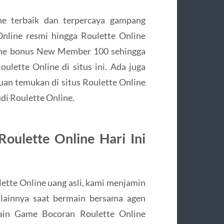
ine terbaik dan terpercaya gampang
line resmi hingga Roulette Online
nline bonus New Member 100 sehingga
lette Online di situs ini. Ada juga
Tuan temukan di situs Roulette Online
di Roulette Online.
oulette Online Hari Ini
ette Online uang asli, kami menjamin
lainnya saat bermain bersama agen
Main Game Bocoran Roulette Online