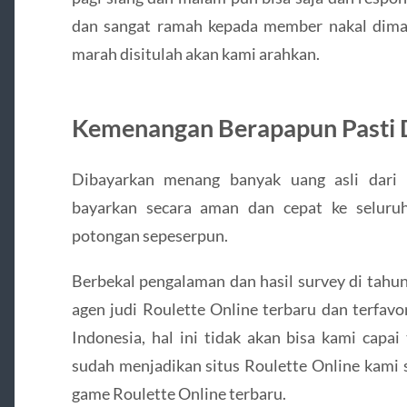
dan sangat ramah kepada member nakal dima
marah disitulah akan kami arahkan.
Kemenangan Berapapun Pasti 
Dibayarkan menang banyak uang asli dari
bayarkan secara aman dan cepat ke seluru
potongan sepeserpun.
Berbekal pengalaman dan hasil survey di tahun
agen judi Roulette Online terbaru dan terfavo
Indonesia, hal ini tidak akan bisa kami capa
sudah menjadikan situs Roulette Online kami 
game Roulette Online terbaru.