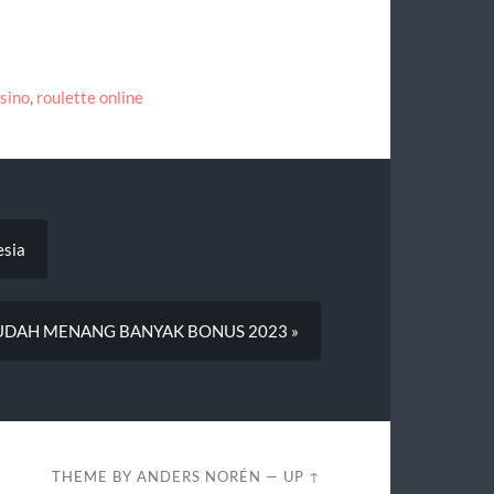
asino
,
roulette online
esia
UDAH MENANG BANYAK BONUS 2023 »
THEME BY
ANDERS NORÉN
—
UP ↑