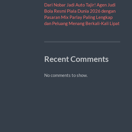
Dari Nobar Jadi Auto Tajir! Agen Judi
Bola Resmi Piala Dunia 2026 dengan
Pasaran Mix Parlay Paling Lengkap
dan Peluang Menang Berkali-Kali Lipat
Recent Comments
No comments to show.