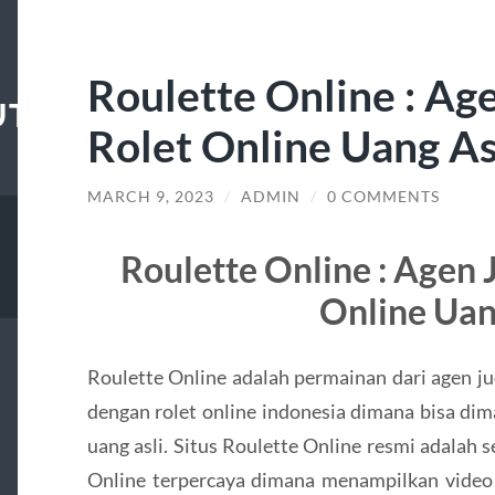
Roulette Online : Ag
UTINSALE
Rolet Online Uang As
MARCH 9, 2023
/
ADMIN
/
0 COMMENTS
Roulette Online : Agen 
Online Uan
Roulette Online adalah permainan dari agen j
dengan rolet online indonesia dimana bisa d
uang asli. Situs Roulette Online resmi adalah 
Online terpercaya dimana menampilkan video 