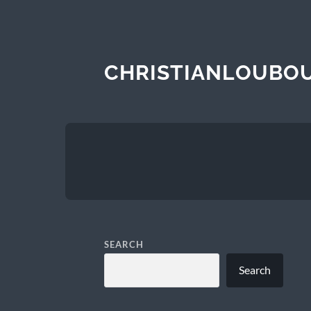
CHRISTIANLOUBO
SEARCH
Search