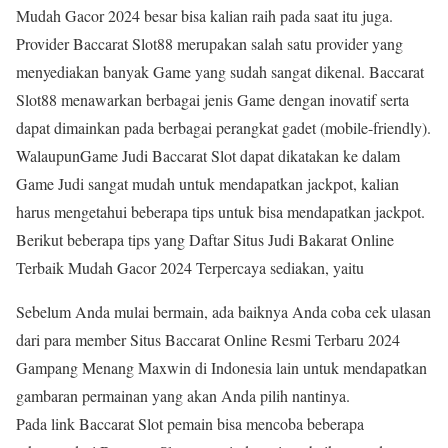
Mudah Gacor 2024 besar bisa kalian raih pada saat itu juga.
Provider Baccarat Slot88 merupakan salah satu provider yang
menyediakan banyak Game yang sudah sangat dikenal. Baccarat
Slot88 menawarkan berbagai jenis Game dengan inovatif serta
dapat dimainkan pada berbagai perangkat gadet (mobile-friendly).
WalaupunGame Judi Baccarat Slot dapat dikatakan ke dalam
Game Judi sangat mudah untuk mendapatkan jackpot, kalian
harus mengetahui beberapa tips untuk bisa mendapatkan jackpot.
Berikut beberapa tips yang Daftar Situs Judi Bakarat Online
Terbaik Mudah Gacor 2024 Terpercaya sediakan, yaitu
Sebelum Anda mulai bermain, ada baiknya Anda coba cek ulasan
dari para member Situs Baccarat Online Resmi Terbaru 2024
Gampang Menang Maxwin di Indonesia lain untuk mendapatkan
gambaran permainan yang akan Anda pilih nantinya.
Pada link Baccarat Slot pemain bisa mencoba beberapa