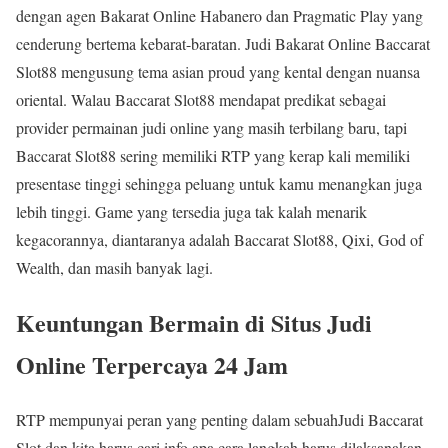
dengan agen Bakarat Online Habanero dan Pragmatic Play yang
cenderung bertema kebarat-baratan. Judi Bakarat Online Baccarat
Slot88 mengusung tema asian proud yang kental dengan nuansa
oriental. Walau Baccarat Slot88 mendapat predikat sebagai
provider permainan judi online yang masih terbilang baru, tapi
Baccarat Slot88 sering memiliki RTP yang kerap kali memiliki
presentase tinggi sehingga peluang untuk kamu menangkan juga
lebih tinggi. Game yang tersedia juga tak kalah menarik
kegacorannya, diantaranya adalah Baccarat Slot88, Qixi, God of
Wealth, dan masih banyak lagi.
Keuntungan Bermain di Situs Judi
Online Terpercaya 24 Jam
RTP mempunyai peran yang penting dalam sebuahJudi Baccarat
Slot dan kita harus cari info apa cara langkah harus dilaksanakan