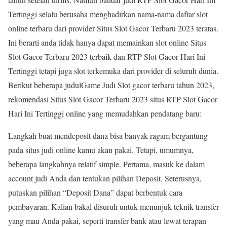
Tertinggi selalu berusaha menghadirkan nama-nama daftar slot
online terbaru dari provider Situs Slot Gacor Terbaru 2023 teratas.
Ini berarti anda tidak hanya dapat memainkan slot online Situs
Slot Gacor Terbaru 2023 terbaik dan RTP Slot Gacor Hari Ini
Tertinggi tetapi juga slot terkemuka dari provider di seluruh dunia.
Berikut beberapa judulGame Judi Slot gacor terbaru tahun 2023,
rekomendasi Situs Slot Gacor Terbaru 2023 situs RTP Slot Gacor
Hari Ini Tertinggi online yang memudahkan pendatang baru:
Langkah buat mendeposit dana bisa banyak ragam bergantung
pada situs judi online kamu akan pakai. Tetapi, umumnya,
beberapa langkahnya relatif simple. Pertama, masuk ke dalam
account judi Anda dan tentukan pilihan Deposit. Seterusnya,
putuskan pilihan “Deposit Dana” dapat berbentuk cara
pembayaran. Kalian bakal disuruh untuk menunjuk teknik transfer
yang mau Anda pakai, seperti transfer bank atau lewat terapan