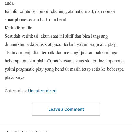
anda.
Isi info terhitung nomor rekening, alamat e-mail, dan nomor
smartphone secara baik dan betul.
Kirim formulir
Sesudah verifikasi, akun saat ini aktif dan bisa langsung
dimainkan pada situs slot gacor terkini yakni pragmatic play.
Tentukan perjudian terbaik dan menangi juta-an bahkan juga
beberapa ratus rupiah. Cuma bersama situs slot online terpercaya
yakni pragmatic play yang hendak masih tetap setia ke beberapa
playersnya.
Categories:
Uncategorized
Leave a Comment