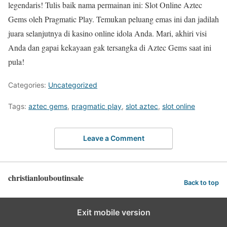
legendaris! Tulis baik nama permainan ini: Slot Online Aztec
Gems oleh Pragmatic Play. Temukan peluang emas ini dan jadilah
juara selanjutnya di kasino online idola Anda. Mari, akhiri visi
Anda dan gapai kekayaan gak tersangka di Aztec Gems saat ini
pula!
Categories:
Uncategorized
Tags:
aztec gems
,
pragmatic play
,
slot aztec
,
slot online
Leave a Comment
christianlouboutinsale
Back to top
Exit mobile version