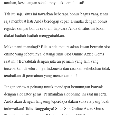
taruhan, kesenangan sebelumnya tak pernah usai!
Tak itu saja, situs ini tawarkan beberapa bonus bagus yang tentu
saja membuat hati Anda berdegap cepat. Dimulai dengan bonus
register sampai bonus setoran, tiap cara Anda di situs ini bakal
diakui hadiah-hadiah menggairahkan.
Maka nanti manalagi? Bila Anda mau rasakan kesan bermain slot
online yang sebetulnya, datangi situs Slot Online Aztec Gems
saat ini ! Bersatulah dengan juta-an pemain yang lain yang
tersebarkan di seluruhnya Indonesia dan rasakan kehebohan tidak
terabaikan di permainan yang mencekam ini!
Jangan terlewat peluang untuk mendapat keuntungan banyak
dengan slot aztec gems! Permainkan slot online ini saat ini serta
Anda akan dengan langsung teperdaya dalam suka ria yang tidak
terlewatkan! Tulis Tanggalnya! Situs Slot Online Aztec Gems