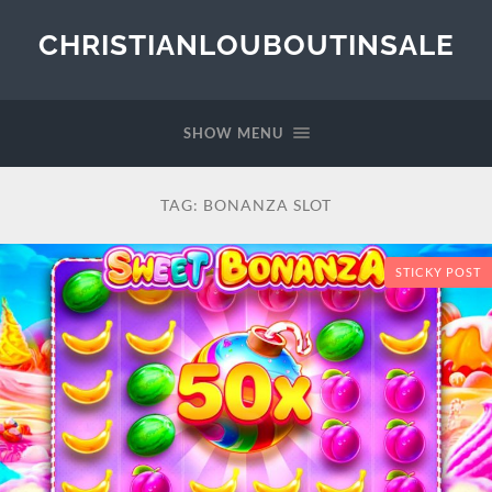
CHRISTIANLOUBOUTINSALE
SHOW MENU
TAG:
BONANZA SLOT
STICKY POST