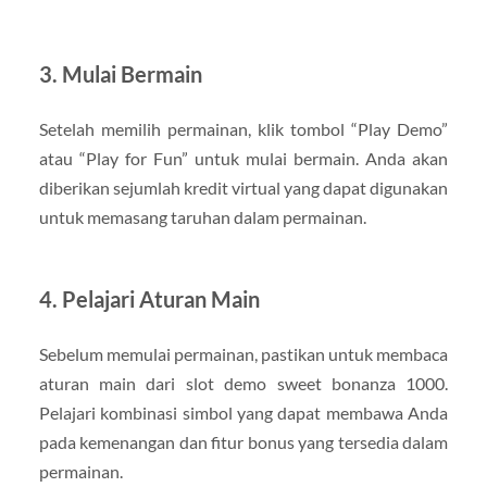
3. Mulai Bermain
Setelah memilih permainan, klik tombol “Play Demo”
atau “Play for Fun” untuk mulai bermain. Anda akan
diberikan sejumlah kredit virtual yang dapat digunakan
untuk memasang taruhan dalam permainan.
4. Pelajari Aturan Main
Sebelum memulai permainan, pastikan untuk membaca
aturan main dari slot demo sweet bonanza 1000.
Pelajari kombinasi simbol yang dapat membawa Anda
pada kemenangan dan fitur bonus yang tersedia dalam
permainan.