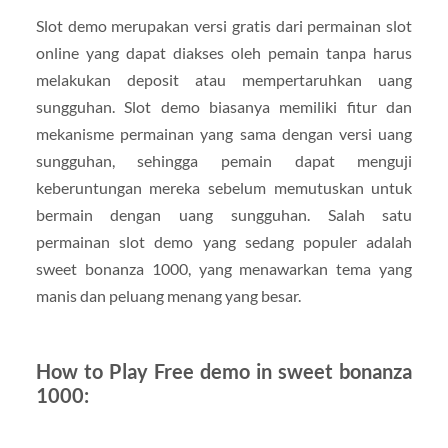
Slot demo merupakan versi gratis dari permainan slot
online yang dapat diakses oleh pemain tanpa harus
melakukan deposit atau mempertaruhkan uang
sungguhan. Slot demo biasanya memiliki fitur dan
mekanisme permainan yang sama dengan versi uang
sungguhan, sehingga pemain dapat menguji
keberuntungan mereka sebelum memutuskan untuk
bermain dengan uang sungguhan. Salah satu
permainan slot demo yang sedang populer adalah
sweet bonanza 1000, yang menawarkan tema yang
manis dan peluang menang yang besar.
How to Play Free demo in sweet bonanza
1000: