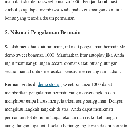
main dari slot demo sweet bonanza 1000. Pelajari kombinasi
simbol yang dapat membawa Anda pada kemenangan dan fitur
bonus yang tersedia dalam permainan.
5. Nikmati Pengalaman Bermain
Setelah memahami aturan main, nikmati pengalaman bermain slot
demo sweet bonanza 1000. Manfaatkan fitur autoplay jika Anda
ingin memutar gulungan secara otomatis atau putar gulungan
secara manual untuk merasakan sensasi memenangkan hadiah.
Bermain gratis di
demo slot pg
sweet bonanza 1000 dapat
memberikan pengalaman bermain yang menyenangkan dan
menghibur tanpa harus mengeluarkan uang sungguhan. Dengan
mengikuti langkah-langkah di atas, Anda dapat menikmati
permainan slot demo ini tanpa tekanan dan risiko kehilangan
uang. Jangan lupa untuk selalu bertanggung jawab dalam bermain