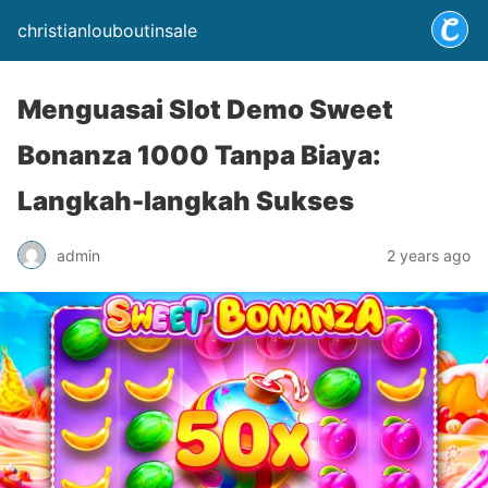
christianlouboutinsale
Menguasai Slot Demo Sweet
Bonanza 1000 Tanpa Biaya:
Langkah-langkah Sukses
admin
2 years ago