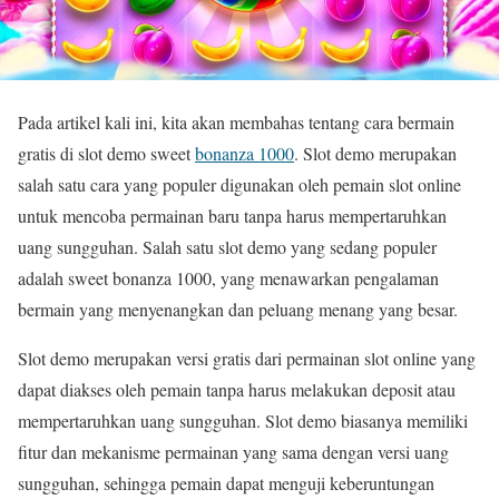
Pada artikel kali ini, kita akan membahas tentang cara bermain
gratis di slot demo sweet
bonanza 1000
. Slot demo merupakan
salah satu cara yang populer digunakan oleh pemain slot online
untuk mencoba permainan baru tanpa harus mempertaruhkan
uang sungguhan. Salah satu slot demo yang sedang populer
adalah sweet bonanza 1000, yang menawarkan pengalaman
bermain yang menyenangkan dan peluang menang yang besar.
Slot demo merupakan versi gratis dari permainan slot online yang
dapat diakses oleh pemain tanpa harus melakukan deposit atau
mempertaruhkan uang sungguhan. Slot demo biasanya memiliki
fitur dan mekanisme permainan yang sama dengan versi uang
sungguhan, sehingga pemain dapat menguji keberuntungan