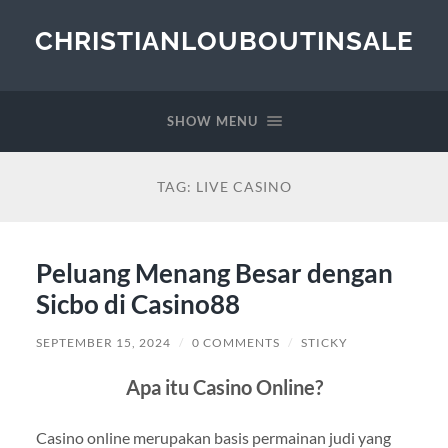
CHRISTIANLOUBOUTINSALE
SHOW MENU
TAG:
LIVE CASINO
Peluang Menang Besar dengan
Sicbo di Casino88
SEPTEMBER 15, 2024
/
0 COMMENTS
/
STICKY
Apa itu Casino Online?
Casino online merupakan basis permainan judi yang