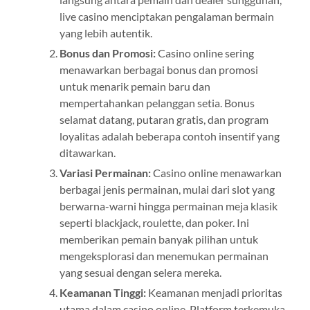
live casino menciptakan pengalaman bermain
yang lebih autentik.
Bonus dan Promosi:
Casino online sering
menawarkan berbagai bonus dan promosi
untuk menarik pemain baru dan
mempertahankan pelanggan setia. Bonus
selamat datang, putaran gratis, dan program
loyalitas adalah beberapa contoh insentif yang
ditawarkan.
Variasi Permainan:
Casino online menawarkan
berbagai jenis permainan, mulai dari slot yang
berwarna-warni hingga permainan meja klasik
seperti blackjack, roulette, dan poker. Ini
memberikan pemain banyak pilihan untuk
mengeksplorasi dan menemukan permainan
yang sesuai dengan selera mereka.
Keamanan Tinggi:
Keamanan menjadi prioritas
utama dalam casino online. Platform terkemuka