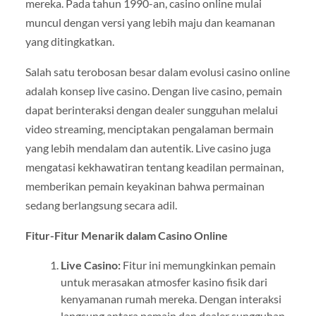
mereka. Pada tahun 1990-an, casino online mulai
muncul dengan versi yang lebih maju dan keamanan
yang ditingkatkan.
Salah satu terobosan besar dalam evolusi casino online
adalah konsep live casino. Dengan live casino, pemain
dapat berinteraksi dengan dealer sungguhan melalui
video streaming, menciptakan pengalaman bermain
yang lebih mendalam dan autentik. Live casino juga
mengatasi kekhawatiran tentang keadilan permainan,
memberikan pemain keyakinan bahwa permainan
sedang berlangsung secara adil.
Fitur-Fitur Menarik dalam Casino Online
Live Casino:
Fitur ini memungkinkan pemain
untuk merasakan atmosfer kasino fisik dari
kenyamanan rumah mereka. Dengan interaksi
langsung antara pemain dan dealer sungguhan,