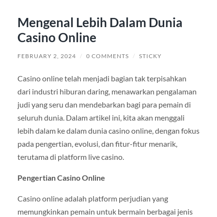
Mengenal Lebih Dalam Dunia
Casino Online
FEBRUARY 2, 2024
/
0 COMMENTS
/
STICKY
Casino online telah menjadi bagian tak terpisahkan
dari industri hiburan daring, menawarkan pengalaman
judi yang seru dan mendebarkan bagi para pemain di
seluruh dunia. Dalam artikel ini, kita akan menggali
lebih dalam ke dalam dunia casino online, dengan fokus
pada pengertian, evolusi, dan fitur-fitur menarik,
terutama di platform live casino.
Pengertian Casino Online
Casino online adalah platform perjudian yang
memungkinkan pemain untuk bermain berbagai jenis