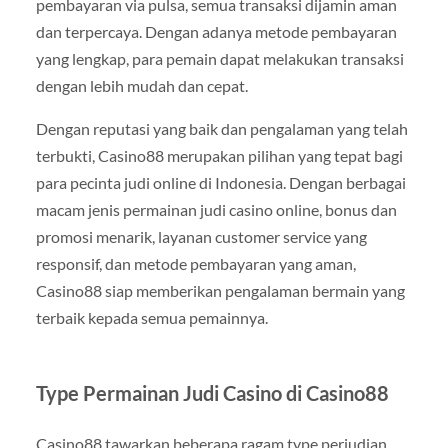
pembayaran via pulsa, semua transaksi dijamin aman
dan terpercaya. Dengan adanya metode pembayaran
yang lengkap, para pemain dapat melakukan transaksi
dengan lebih mudah dan cepat.
Dengan reputasi yang baik dan pengalaman yang telah
terbukti, Casino88 merupakan pilihan yang tepat bagi
para pecinta judi online di Indonesia. Dengan berbagai
macam jenis permainan judi casino online, bonus dan
promosi menarik, layanan customer service yang
responsif, dan metode pembayaran yang aman,
Casino88 siap memberikan pengalaman bermain yang
terbaik kepada semua pemainnya.
Type Permainan Judi Casino di Casino88
Casino88 tawarkan beberapa ragam type perjudian