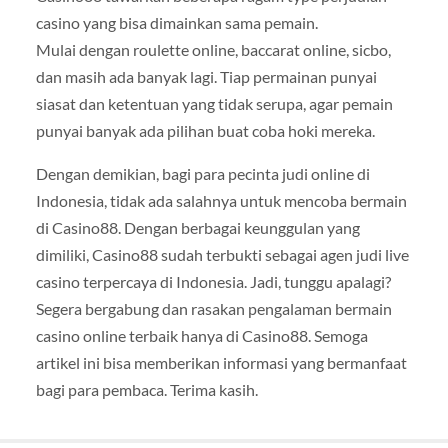
casino yang bisa dimainkan sama pemain.
Mulai dengan roulette online, baccarat online, sicbo,
dan masih ada banyak lagi. Tiap permainan punyai
siasat dan ketentuan yang tidak serupa, agar pemain
punyai banyak ada pilihan buat coba hoki mereka.
Dengan demikian, bagi para pecinta judi online di
Indonesia, tidak ada salahnya untuk mencoba bermain
di Casino88. Dengan berbagai keunggulan yang
dimiliki, Casino88 sudah terbukti sebagai agen judi live
casino terpercaya di Indonesia. Jadi, tunggu apalagi?
Segera bergabung dan rasakan pengalaman bermain
casino online terbaik hanya di Casino88. Semoga
artikel ini bisa memberikan informasi yang bermanfaat
bagi para pembaca. Terima kasih.