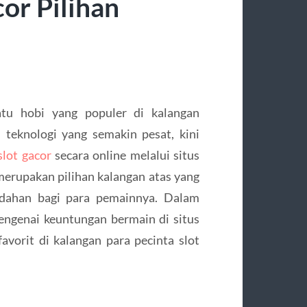
or Pilihan
atu hobi yang populer di kalangan
teknologi yang semakin pesat, kini
slot gacor
secara online melalui situs
i merupakan pilihan kalangan atas yang
dahan bagi para pemainnya. Dalam
mengenai keuntungan bermain di situs
avorit di kalangan para pecinta slot