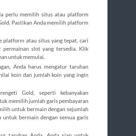
a perlu memilih situs atau platform
old. Pastikan Anda memilih platform
 platform atau situs yang tepat, cari
 permainan slot yang tersedia. Klik
nan untuk memulai.
gan, Anda harus mengatur taruhan
ilai koin dan jumlah koin yang ingin
rengeti Gold, seperti kebanyakan
ntuk memilih jumlah garis pembayaran
milih untuk bermain dengan sejumlah
h untuk bermain dengan semua garis
tur taruhan Anda, Anda siap untuk