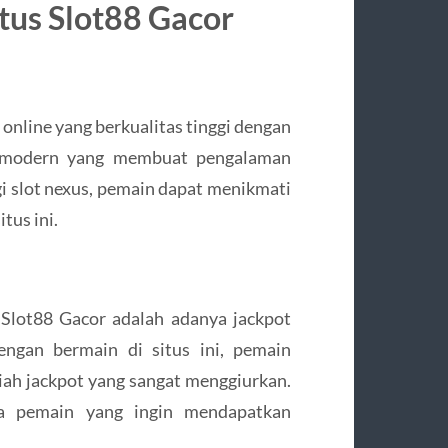
tus Slot88 Gacor
online yang berkualitas tinggi dengan
tur modern yang membuat pengalaman
i slot nexus, pemain dapat menikmati
tus ini.
 Slot88 Gacor adalah adanya jackpot
engan bermain di situs ini, pemain
h jackpot yang sangat menggiurkan.
ra pemain yang ingin mendapatkan