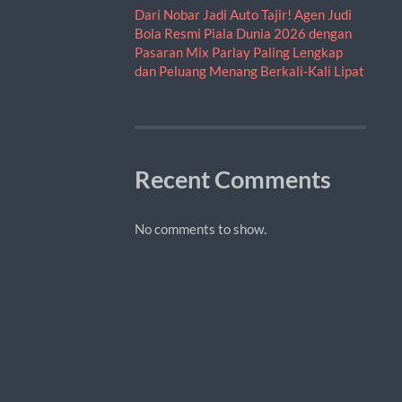
Dari Nobar Jadi Auto Tajir! Agen Judi
Bola Resmi Piala Dunia 2026 dengan
Pasaran Mix Parlay Paling Lengkap
dan Peluang Menang Berkali-Kali Lipat
Recent Comments
No comments to show.