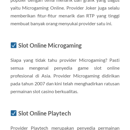
yaitu Microgaming Online. Provider Joker juga selalu
memberikan fitur-fitur menarik dan RTP yang tinggi
membuat banyak orang menyukai provider satu ini.
Slot Online Microgaming
Siapa yang tidak tahu provider Microgaming? Pasti
semua mengenal penyedia game slot online
profesional di Asia. Provider Microgaming didirikan
pada tahun 2007 dan kini telah menghadirkan ratusan
permainan slot casino berkualitas.
Slot Online Playtech
Provider Playtech merupakan penyedia permainan