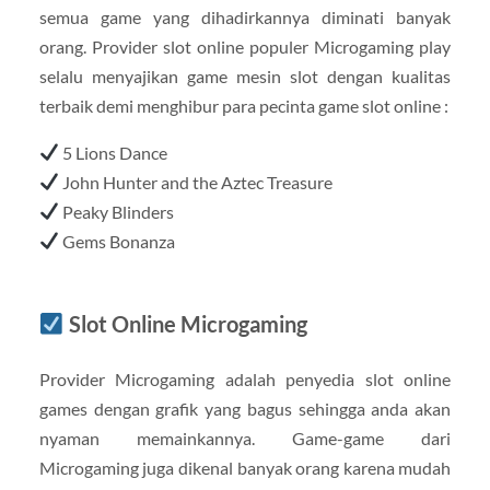
semua game yang dihadirkannya diminati banyak
orang. Provider slot online populer Microgaming play
selalu menyajikan game mesin slot dengan kualitas
terbaik demi menghibur para pecinta game slot online :
5 Lions Dance
John Hunter and the Aztec Treasure
Peaky Blinders
Gems Bonanza
Slot Online Microgaming
Provider Microgaming adalah penyedia slot online
games dengan grafik yang bagus sehingga anda akan
nyaman memainkannya. Game-game dari
Microgaming juga dikenal banyak orang karena mudah