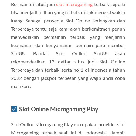
Bermain di situs judi
slot microgaming
terbaik seperti
bisa menjadi pilihan yang terbaik untuk mengisi waktu
luang. Sebagai penyedia Slot Online Terlengkap dan
Terpercaya tentu saja kami akan berkomitmen penuh
menyediakan permainan terbaik yang menjamin
keamanan dan kenyamanan bermain para member
Slot88. Bandar Slot Online Slot88 akan
rekomendasikan 12 daftar situs judi Slot Online
Terpercaya dan terbaik serta no 1 di Indonesia tahun
2022 dengan jackpot terbesar yang wajib anda coba
mainkan :
Slot Online Microgaming Play
Slot Online Microgaming Play merupakan provider slot
Microgaming terbaik saat ini di indonesia. Hampir