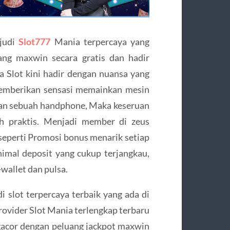
 judi
Slot777
Mania terpercaya yang
ng maxwin secara gratis dan hadir
a Slot kini hadir dengan nuansa yang
memberikan sensasi memainkan mesin
an sebuah handphone, Maka keseruan
h praktis. Menjadi member di zeus
eperti Promosi bonus menarik setiap
imal deposit yang cukup terjangkau,
wallet dan pulsa.
di slot terpercaya terbaik yang ada di
provider Slot Mania terlengkap terbaru
 gacor dengan peluang jackpot maxwin