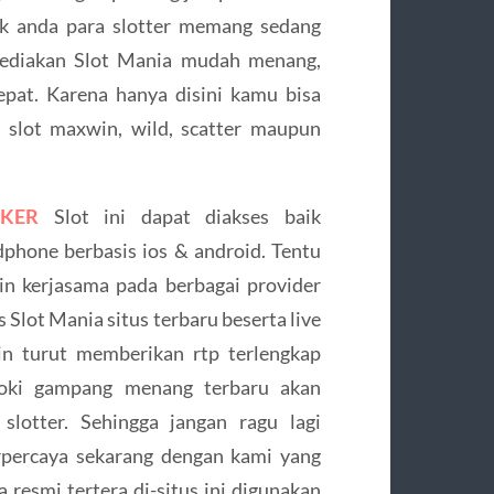
tuk anda para slotter memang sedang
nyediakan Slot Mania mudah menang,
pat. Karena hanya disini kamu bisa
slot maxwin, wild, scatter maupun
KER
Slot ini dapat diakses baik
phone berbasis ios & android. Tentu
lin kerjasama pada berbagai provider
s Slot Mania situs terbaru beserta live
esin turut memberikan rtp terlengkap
hoki gampang menang terbaru akan
lotter. Sehingga jangan ragu lagi
erpercaya sekarang dengan kami yang
a resmi tertera di-situs ini digunakan