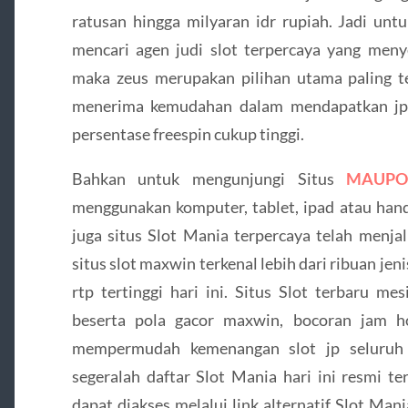
ratusan hingga milyaran idr rupiah. Jadi un
mencari agen judi slot terpercaya yang me
maka zeus merupakan pilihan utama paling te
menerima kemudahan dalam mendapatkan jp 
persentase freespin cukup tinggi.
Bahkan untuk mengunjungi Situs
MAUPO
menggunakan komputer, tablet, ipad atau hand
juga situs Slot Mania terpercaya telah menja
situs slot maxwin terkenal lebih dari ribuan jeni
rtp tertinggi hari ini. Situs Slot terbaru m
beserta pola gacor maxwin, bocoran jam 
mempermudah kemenangan slot jp seluruh s
segeralah daftar Slot Mania hari ini resmi t
dapat diakses melalui link alternatif Slot Mani