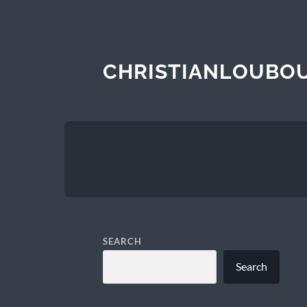
CHRISTIANLOUBO
SEARCH
Search