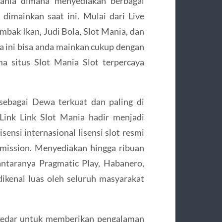
ania dimana menyediakan berbagai
 dimainkan saat ini. Mulai dari Live
embak Ikan, Judi Bola, Slot Mania, dan
a ini bisa anda mainkan cukup dengan
a situs Slot Mania Slot terpercaya
 sebagai Dewa terkuat dan paling di
Link Link Slot Mania hadir menjadi
isensi internasional lisensi slot resmi
mission. Menyediakan hingga ribuan
antaranya Pragmatic Play, Habanero,
dikenal luas oleh seluruh masyarakat
ekedar untuk memberikan pengalaman