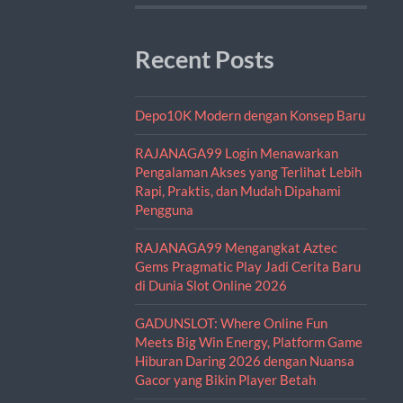
Recent Posts
Depo10K Modern dengan Konsep Baru
RAJANAGA99 Login Menawarkan
Pengalaman Akses yang Terlihat Lebih
Rapi, Praktis, dan Mudah Dipahami
Pengguna
RAJANAGA99 Mengangkat Aztec
Gems Pragmatic Play Jadi Cerita Baru
di Dunia Slot Online 2026
GADUNSLOT: Where Online Fun
Meets Big Win Energy, Platform Game
Hiburan Daring 2026 dengan Nuansa
Gacor yang Bikin Player Betah