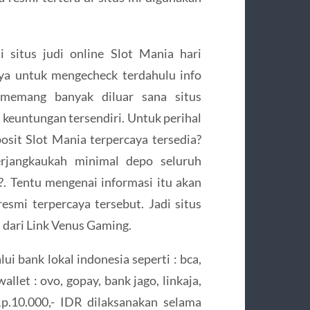
situs judi online Slot Mania hari
nya untuk mengecheck terdahulu info
a memang banyak diluar sana situs
 keuntungan tersendiri. Untuk perihal
eposit Slot Mania terpercaya tersedia?
erjangkaukah minimal depo seluruh
i?. Tentu mengenai informasi itu akan
esmi terpercaya tersebut. Jadi situs
i dari Link Venus Gaming.
i bank lokal indonesia seperti : bca,
allet : ovo, gopay, bank jago, linkaja,
p.10.000,- IDR dilaksanakan selama