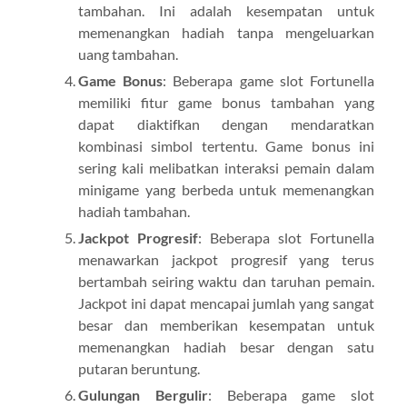
tambahan. Ini adalah kesempatan untuk
memenangkan hadiah tanpa mengeluarkan
uang tambahan.
Game Bonus
: Beberapa game slot Fortunella
memiliki fitur game bonus tambahan yang
dapat diaktifkan dengan mendaratkan
kombinasi simbol tertentu. Game bonus ini
sering kali melibatkan interaksi pemain dalam
minigame yang berbeda untuk memenangkan
hadiah tambahan.
Jackpot Progresif
: Beberapa slot Fortunella
menawarkan jackpot progresif yang terus
bertambah seiring waktu dan taruhan pemain.
Jackpot ini dapat mencapai jumlah yang sangat
besar dan memberikan kesempatan untuk
memenangkan hadiah besar dengan satu
putaran beruntung.
Gulungan Bergulir
: Beberapa game slot