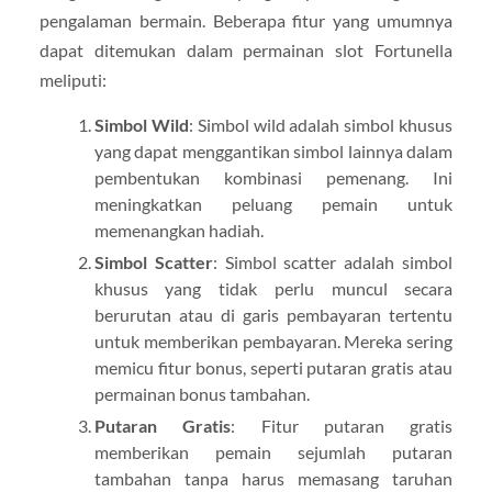
pengalaman bermain. Beberapa fitur yang umumnya
dapat ditemukan dalam permainan slot Fortunella
meliputi:
Simbol Wild
: Simbol wild adalah simbol khusus
yang dapat menggantikan simbol lainnya dalam
pembentukan kombinasi pemenang. Ini
meningkatkan peluang pemain untuk
memenangkan hadiah.
Simbol Scatter
: Simbol scatter adalah simbol
khusus yang tidak perlu muncul secara
berurutan atau di garis pembayaran tertentu
untuk memberikan pembayaran. Mereka sering
memicu fitur bonus, seperti putaran gratis atau
permainan bonus tambahan.
Putaran Gratis
: Fitur putaran gratis
memberikan pemain sejumlah putaran
tambahan tanpa harus memasang taruhan