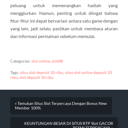
peluang untuk memenangkan hadiah yang
menggiurkan. Namun, penting untuk diingat bahwa
fitur-fitur ini dapat bervariasi antara satu game dengan
yang lain, jadi selalu pastikan untuk membaca aturan
dan informasi permainan sebelum memulai.
Categories:
slot online
,
slot88
Tags:
situs slot deposit 10 ribu
,
situs slot online deposit 10
ribu
,
slot deposit 10 ribu
« Temukan Situs Slot Terpercaya Dengan Bonus New
Member 100%
KEUNTUNGAN BESAR DI SITUS RTP Slot GACOR
RESMI TERPERCAYA »