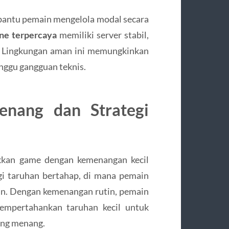
antu pemain mengelola modal secara
line terpercaya
memiliki server stabil,
s. Lingkungan aman ini memungkinkan
nggu gangguan teknis.
nang dan Strategi
kan game dengan kemenangan kecil
gi taruhan bertahap, di mana pemain
n. Dengan kemenangan rutin, pemain
empertahankan taruhan kecil untuk
ang menang.