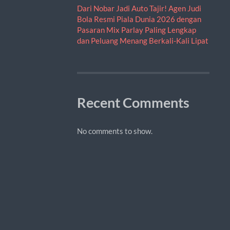
Dari Nobar Jadi Auto Tajir! Agen Judi
Bola Resmi Piala Dunia 2026 dengan
Pasaran Mix Parlay Paling Lengkap
dan Peluang Menang Berkali-Kali Lipat
Recent Comments
No comments to show.