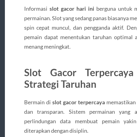
Informasi
slot gacor hari ini
berguna untuk m
permainan. Slot yang sedang panas biasanya m
spin cepat muncul, dan pengganda aktif. Den
pemain dapat menentukan taruhan optimal 
menang meningkat.
Slot Gacor Terpercaya
Strategi Taruhan
Bermain di
slot gacor terpercaya
memastikan s
dan transparan. Sistem permainan yang a
perlindungan data membuat pemain yakin 
diterapkan dengan disiplin.