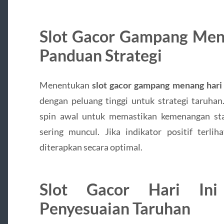
Slot Gacor Gampang Mena
Panduan Strategi
Menentukan
slot gacor gampang menang hari 
dengan peluang tinggi untuk strategi taruha
spin awal untuk memastikan kemenangan stabi
sering muncul. Jika indikator positif terlih
diterapkan secara optimal.
Slot Gacor Hari Ini
Penyesuaian Taruhan