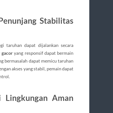
Penunjang Stabilitas
gi taruhan dapat dijalankan secara
t gacor
yang responsif dapat bermain
g bermasalah dapat memicu taruhan
Dengan akses yang stabil, pemain dapat
trol.
ai Lingkungan Aman