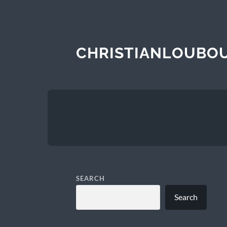
CHRISTIANLOUBO
SEARCH
Search