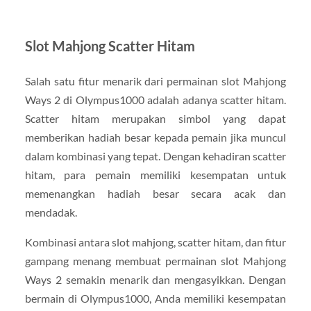
Slot Mahjong Scatter Hitam
Salah satu fitur menarik dari permainan slot Mahjong
Ways 2 di Olympus1000 adalah adanya scatter hitam.
Scatter hitam merupakan simbol yang dapat
memberikan hadiah besar kepada pemain jika muncul
dalam kombinasi yang tepat. Dengan kehadiran scatter
hitam, para pemain memiliki kesempatan untuk
memenangkan hadiah besar secara acak dan
mendadak.
Kombinasi antara slot mahjong, scatter hitam, dan fitur
gampang menang membuat permainan slot Mahjong
Ways 2 semakin menarik dan mengasyikkan. Dengan
bermain di Olympus1000, Anda memiliki kesempatan