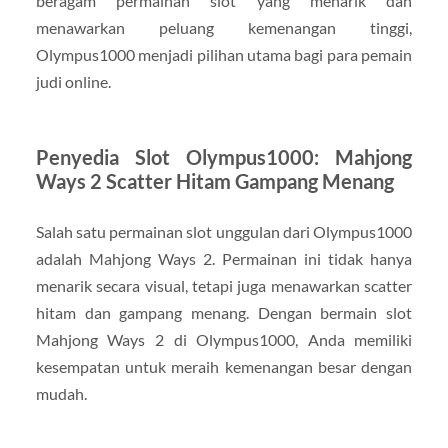
beragam permainan slot yang menarik dan
menawarkan peluang kemenangan tinggi,
Olympus1000 menjadi pilihan utama bagi para pemain
judi online.
Penyedia Slot Olympus1000: Mahjong
Ways 2 Scatter Hitam Gampang Menang
Salah satu permainan slot unggulan dari Olympus1000
adalah Mahjong Ways 2. Permainan ini tidak hanya
menarik secara visual, tetapi juga menawarkan scatter
hitam dan gampang menang. Dengan bermain slot
Mahjong Ways 2 di Olympus1000, Anda memiliki
kesempatan untuk meraih kemenangan besar dengan
mudah.