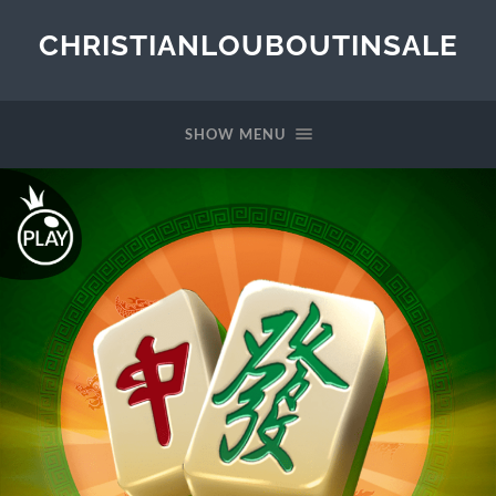
CHRISTIANLOUBOUTINSALE
SHOW MENU