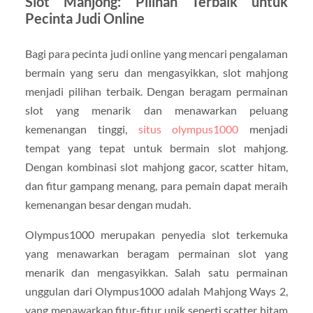
Slot Mahjong: Pilihan Terbaik untuk
Pecinta Judi Online
Bagi para pecinta judi online yang mencari pengalaman
bermain yang seru dan mengasyikkan, slot mahjong
menjadi pilihan terbaik. Dengan beragam permainan
slot yang menarik dan menawarkan peluang
kemenangan tinggi,
situs olympus1000
menjadi
tempat yang tepat untuk bermain slot mahjong.
Dengan kombinasi slot mahjong gacor, scatter hitam,
dan fitur gampang menang, para pemain dapat meraih
kemenangan besar dengan mudah.
Olympus1000 merupakan penyedia slot terkemuka
yang menawarkan beragam permainan slot yang
menarik dan mengasyikkan. Salah satu permainan
unggulan dari Olympus1000 adalah Mahjong Ways 2,
yang menawarkan fitur-fitur unik seperti scatter hitam