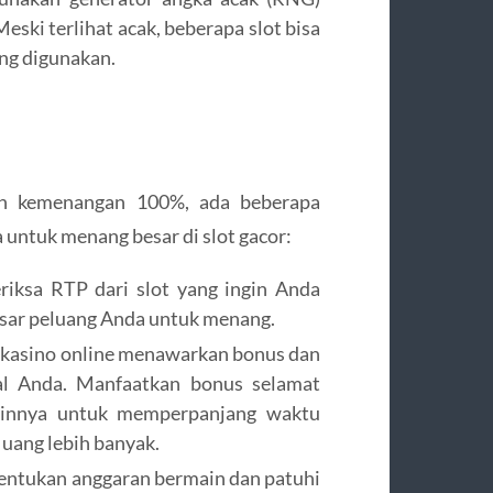
eski terlihat acak, beberapa slot bisa
ang digunakan.
in kemenangan 100%, ada beberapa
untuk menang besar di slot gacor:
eriksa RTP dari slot yang ingin Anda
esar peluang Anda untuk menang.
 kasino online menawarkan bonus dan
l Anda. Manfaatkan bonus selamat
lainnya untuk memperpanjang waktu
uang lebih banyak.
Tentukan anggaran bermain dan patuhi