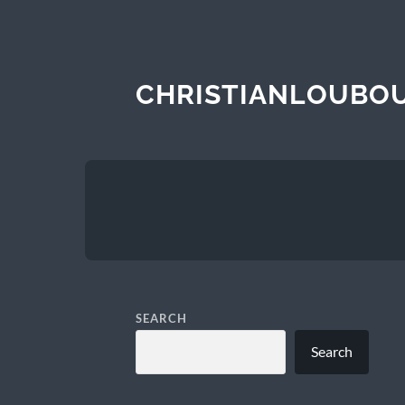
CHRISTIANLOUBO
SEARCH
Search