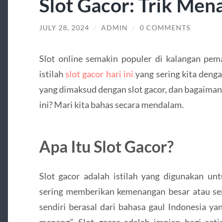
Slot Gacor: Trik Men
JULY 28, 2024
/
ADMIN
/
0 COMMENTS
Slot online semakin populer di kalangan pema
istilah
slot gacor hari ini
yang sering kita denga
yang dimaksud dengan slot gacor, dan bagaimana
ini? Mari kita bahas secara mendalam.
Apa Itu Slot Gacor?
Slot gacor adalah istilah yang digunakan u
sering memberikan kemenangan besar atau ser
sendiri berasal dari bahasa gaul Indonesia yan