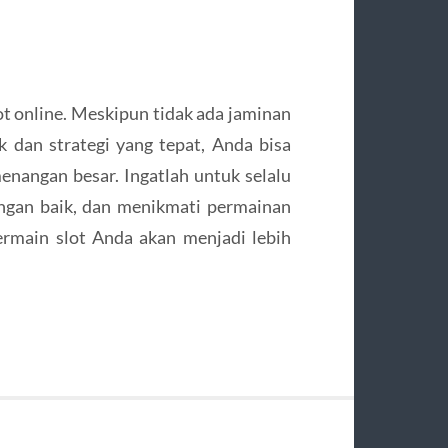
ot online. Meskipun tidak ada jaminan
 dan strategi yang tepat, Anda bisa
nangan besar. Ingatlah untuk selalu
ngan baik, dan menikmati permainan
rmain slot Anda akan menjadi lebih