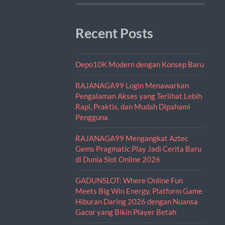
Recent Posts
Depo10K Modern dengan Konsep Baru
RAJANAGA99 Login Menawarkan
Pengalaman Akses yang Terlihat Lebih
Rapi, Praktis, dan Mudah Dipahami
Pengguna
RAJANAGA99 Mengangkat Aztec
Gems Pragmatic Play Jadi Cerita Baru
di Dunia Slot Online 2026
GADUNSLOT: Where Online Fun
Meets Big Win Energy, Platform Game
Hiburan Daring 2026 dengan Nuansa
Gacor yang Bikin Player Betah