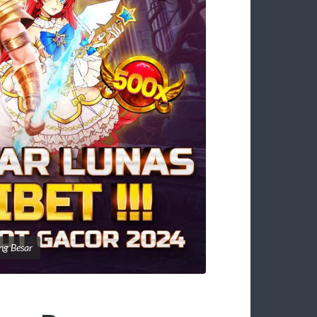
ng Besar