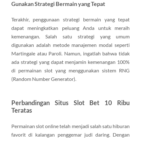
Gunakan Strategi Bermain yang Tepat
Terakhir, penggunaan strategi bermain yang tepat
dapat meningkatkan peluang Anda untuk meraih
kemenangan. Salah satu strategi yang umum
digunakan adalah metode manajemen modal seperti
Martingale atau Paroli. Namun, ingatlah bahwa tidak
ada strategi yang dapat menjamin kemenangan 100%
di permainan slot yang menggunakan sistem RNG
(Random Number Generator).
Perbandingan Situs Slot Bet 10 Ribu
Teratas
Permainan slot online telah menjadi salah satu hiburan
favorit di kalangan penggemar judi daring. Dengan