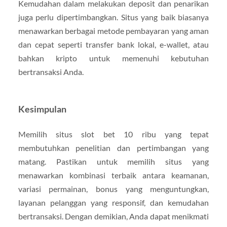
Kemudahan dalam melakukan deposit dan penarikan
juga perlu dipertimbangkan. Situs yang baik biasanya
menawarkan berbagai metode pembayaran yang aman
dan cepat seperti transfer bank lokal, e-wallet, atau
bahkan kripto untuk memenuhi kebutuhan
bertransaksi Anda.
Kesimpulan
Memilih situs slot bet 10 ribu yang tepat
membutuhkan penelitian dan pertimbangan yang
matang. Pastikan untuk memilih situs yang
menawarkan kombinasi terbaik antara keamanan,
variasi permainan, bonus yang menguntungkan,
layanan pelanggan yang responsif, dan kemudahan
bertransaksi. Dengan demikian, Anda dapat menikmati