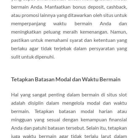
bermain Anda. Manfaatkan bonus deposit, cashback,
atau promosi lainnya yang ditawarkan oleh situs untuk
memperpanjang waktu bermain Anda dan
meningkatkan peluang meraih kemenangan. Namun,
pastikan untuk memahami syarat dan ketentuan yang
berlaku agar tidak terjebak dalam persyaratan yang
sulit untuk dipenuhi.
Tetapkan Batasan Modal dan Waktu Bermain
Hal yang sangat penting dalam bermain di situs slot
adalah disiplin dalam mengelola modal dan waktu
bermain. Tetapkan batasan modal harian atau
mingguan yang sesuai dengan kemampuan finansial
Anda dan patuhi batasan tersebut. Selain itu, tetapkan
juga waktu bermain agar tidak terlalu larut dalam