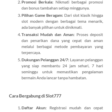
Promosi Berkala:
Nikmati berbagai promosi
dan bonus tambahan setiap minggunya.
Pilihan Game Beragam:
Dari slot klasik hingga
slot modern dengan berbagai tema menarik,
ada banyak pilihan untuk dinikmati.
Transaksi Mudah dan Aman:
Proses deposit
dan penarikan dana yang cepat dan aman
melalui berbagai metode pembayaran yang
terpercaya.
Dukungan Pelanggan 24/7:
Layanan pelanggan
yang siap membantu 24 jam sehari, 7 hari
seminggu untuk memastikan pengalaman
bermain Anda lancar tanpa hambatan.
Cara Bergabung di Slot777
Daftar Akun:
Registrasi mudah dan cepat