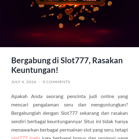
Bergabung di Slot777, Rasakan
Keuntungan!
JULY 4, 2024
/
0 COMMENTS
Apakah Anda seorang pencinta judi online yang
mencari pengalaman seru dan menguntungkan?
Bergabunglah dengan Slot777 sekarang dan rasakan
sendiri berbagai keuntungannya! Situs ini tidak hanya
menawarkan berbagai permainan slot yang seru, tetapi
slot777 login
juga berbagai bonus dan promosi yang