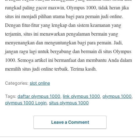
rungkad paling gacor maxwin, Olympus 1000, tidak heran jika
situs ini menjadi pilihan utama bagi para pemain judi online.
Dengan fitur-fitur yang lengkap dan sistem keamanan yang
terjamin, situs ini menawarkan pengalaman bermain yang
menyenangkan dan menguntungkan bagi para pemain. Jadi,
jangan ragu lagi untuk bergabung dan bermain di situs Olympus
1000. Semoga artikel ini bermanfaat dan membantu Anda dalam
memilih situs judi online terbaik. Terima kasih.
Categories:
slot online
Tags:
daftar olympus 1000
,
link olympus 1000
,
olympus 1000
,
olympus 1000 Login
,
situs olympus 1000
Leave a Comment