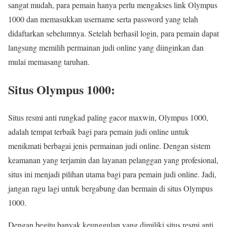
sangat mudah, para pemain hanya perlu mengakses link Olympus
1000 dan memasukkan username serta password yang telah
didaftarkan sebelumnya. Setelah berhasil login, para pemain dapat
langsung memilih permainan judi online yang diinginkan dan
mulai memasang taruhan.
Situs Olympus 1000:
Situs resmi anti rungkad paling gacor maxwin, Olympus 1000,
adalah tempat terbaik bagi para pemain judi online untuk
menikmati berbagai jenis permainan judi online. Dengan sistem
keamanan yang terjamin dan layanan pelanggan yang profesional,
situs ini menjadi pilihan utama bagi para pemain judi online. Jadi,
jangan ragu lagi untuk bergabung dan bermain di situs Olympus
1000.
Dengan begitu banyak keunggulan yang dimiliki situs resmi anti