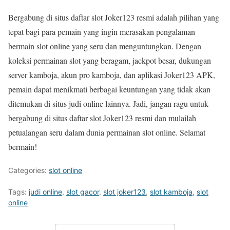
Bergabung di situs daftar slot Joker123 resmi adalah pilihan yang
tepat bagi para pemain yang ingin merasakan pengalaman
bermain slot online yang seru dan menguntungkan. Dengan
koleksi permainan slot yang beragam, jackpot besar, dukungan
server kamboja, akun pro kamboja, dan aplikasi Joker123 APK,
pemain dapat menikmati berbagai keuntungan yang tidak akan
ditemukan di situs judi online lainnya. Jadi, jangan ragu untuk
bergabung di situs daftar slot Joker123 resmi dan mulailah
petualangan seru dalam dunia permainan slot online. Selamat
bermain!
Categories:
slot online
Tags:
judi online
,
slot gacor
,
slot joker123
,
slot kamboja
,
slot
online