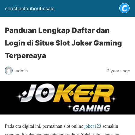
christianlouboutinsale
Panduan Lengkap Daftar dan
Login di Situs Slot Joker Gaming
Terpercaya
admin
2 years ago
Pada era digital ini, permainan slot online
joker123
semakin
populer di kalangan pecinta judi online. Salah satu situs yang