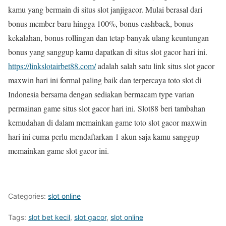
kamu yang bermain di situs slot janjigacor. Mulai berasal dari
bonus member baru hingga 100%, bonus cashback, bonus
kekalahan, bonus rollingan dan tetap banyak ulang keuntungan
bonus yang sanggup kamu dapatkan di situs slot gacor hari ini.
https://linkslotairbet88.com/
adalah salah satu link situs slot gacor
maxwin hari ini formal paling baik dan terpercaya toto slot di
Indonesia bersama dengan sediakan bermacam type varian
permainan game situs slot gacor hari ini. Slot88 beri tambahan
kemudahan di dalam memainkan game toto slot gacor maxwin
hari ini cuma perlu mendaftarkan 1 akun saja kamu sanggup
memainkan game slot gacor ini.
Categories:
slot online
Tags:
slot bet kecil
,
slot gacor
,
slot online