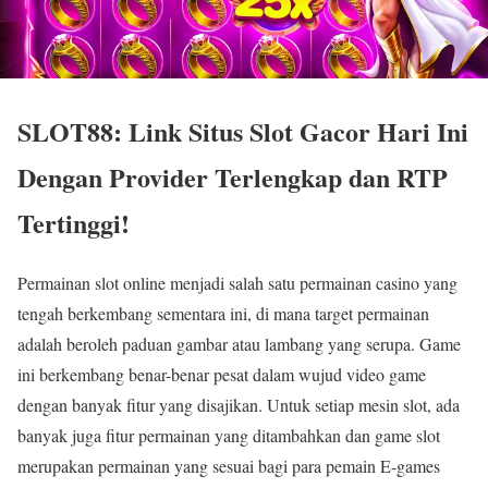
SLOT88: Link Situs Slot Gacor Hari Ini
Dengan Provider Terlengkap dan RTP
Tertinggi!
Permainan slot online menjadi salah satu permainan casino yang
tengah berkembang sementara ini, di mana target permainan
adalah beroleh paduan gambar atau lambang yang serupa. Game
ini berkembang benar-benar pesat dalam wujud video game
dengan banyak fitur yang disajikan. Untuk setiap mesin slot, ada
banyak juga fitur permainan yang ditambahkan dan game slot
merupakan permainan yang sesuai bagi para pemain E-games