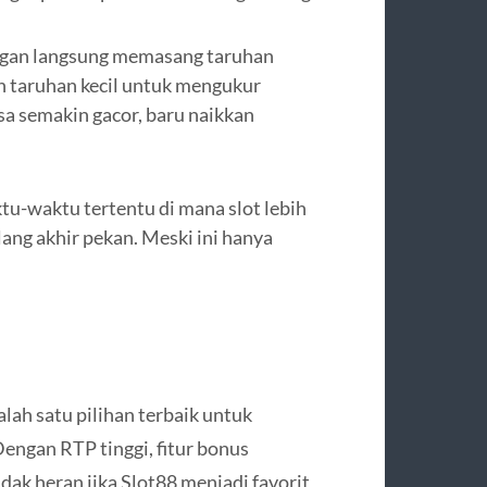
angan langsung memasang taruhan
n taruhan kecil untuk mengukur
sa semakin gacor, baru naikkan
u-waktu tertentu di mana slot lebih
lang akhir pekan. Meski ini hanya
ah satu pilihan terbaik untuk
Dengan RTP tinggi, fitur bonus
ak heran jika Slot88 menjadi favorit