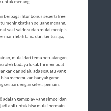
in untuk menang.
 berbagai fitur bonus seperti free
antu meningkatkan peluang menang.
lamat saat saldo sudah mulai menipis
rmain lebih lama dan, tentu saja,
nan, mulai dari tema petualangan,
asi oleh budaya lokal. Ini membuat
nkan dan selalu ada sesuatu yang
mu bisa menemukan banyak game
g sesuai dengan selera pemain.
88 adalah gameplay yang simpel dan
adi ahli untuk bisa mulai bermain