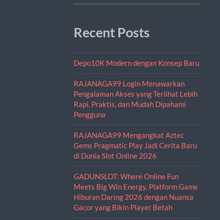
Recent Posts
Depo10K Modern dengan Konsep Baru
RAJANAGA99 Login Menawarkan
Pengalaman Akses yang Terlihat Lebih
Rapi, Praktis, dan Mudah Dipahami
Pengguna
RAJANAGA99 Mengangkat Aztec
Gems Pragmatic Play Jadi Cerita Baru
di Dunia Slot Online 2026
GADUNSLOT: Where Online Fun
Meets Big Win Energy, Platform Game
Hiburan Daring 2026 dengan Nuansa
Gacor yang Bikin Player Betah