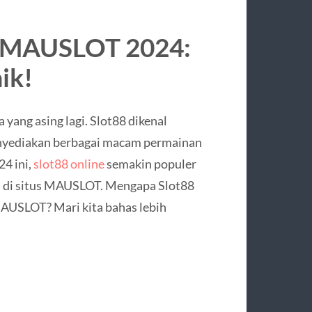
di MAUSLOT 2024:
ik!
 yang asing lagi. Slot88 dikenal
menyediakan berbagai macam permainan
4 ini,
slot88 online
semakin populer
ya di situs MAUSLOT. Mengapa Slot88
 MAUSLOT? Mari kita bahas lebih