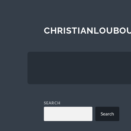
CHRISTIANLOUBO
SEARCH
Search