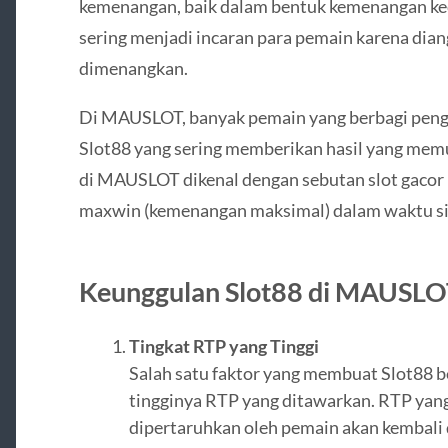
kemenangan, baik dalam bentuk kemenangan keci
sering menjadi incaran para pemain karena dia
dimenangkan.
Di MAUSLOT, banyak pemain yang berbagi pen
Slot88 yang sering memberikan hasil yang memu
di MAUSLOT dikenal dengan sebutan slot gacor 
maxwin (kemenangan maksimal) dalam waktu si
Keunggulan Slot88 di MAUSL
Tingkat RTP yang Tinggi
Salah satu faktor yang membuat Slot88 
tingginya RTP yang ditawarkan. RTP yang 
dipertaruhkan oleh pemain akan kembal