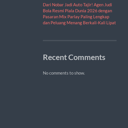
Dari Nobar Jadi Auto Tajir! Agen Judi
Bola Resmi Piala Dunia 2026 dengan
Pasaran Mix Parlay Paling Lengkap
dan Peluang Menang Berkali-Kali Lipat
Recent Comments
No comments to show.