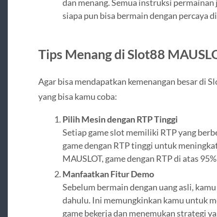
dan menang. Semua instruksi permainan j
siapa pun bisa bermain dengan percaya di
Tips Menang di Slot88 MAUSL
Agar bisa mendapatkan kemenangan besar di S
yang bisa kamu coba:
Pilih Mesin dengan RTP Tinggi
Setiap game slot memiliki RTP yang ber
game dengan RTP tinggi untuk meningkat
MAUSLOT, game dengan RTP di atas 95% 
Manfaatkan Fitur Demo
Sebelum bermain dengan uang asli, kamu
dahulu. Ini memungkinkan kamu untuk m
game bekerja dan menemukan strategi yan