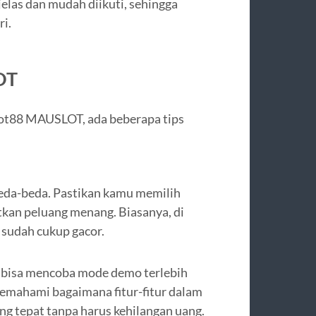
elas dan mudah diikuti, sehingga
ri.
OT
lot88 MAUSLOT, ada beberapa tips
beda-beda. Pastikan kamu memilih
kan peluang menang. Biasanya, di
sudah cukup gacor.
 bisa mencoba mode demo terlebih
emahami bagaimana fitur-fitur dalam
g tepat tanpa harus kehilangan uang.