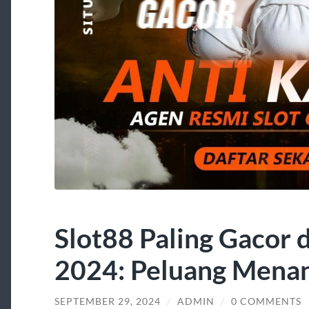
Slot88 Paling Gacor
2024: Peluang Menan
SEPTEMBER 29, 2024
/
ADMIN
/
0 COMMENTS