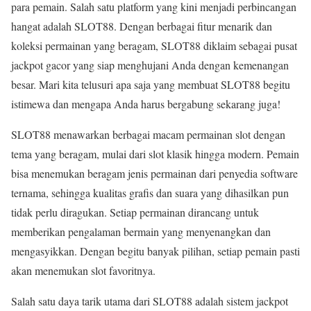
para pemain. Salah satu platform yang kini menjadi perbincangan
hangat adalah SLOT88. Dengan berbagai fitur menarik dan
koleksi permainan yang beragam, SLOT88 diklaim sebagai pusat
jackpot gacor yang siap menghujani Anda dengan kemenangan
besar. Mari kita telusuri apa saja yang membuat SLOT88 begitu
istimewa dan mengapa Anda harus bergabung sekarang juga!
SLOT88 menawarkan berbagai macam permainan slot dengan
tema yang beragam, mulai dari slot klasik hingga modern. Pemain
bisa menemukan beragam jenis permainan dari penyedia software
ternama, sehingga kualitas grafis dan suara yang dihasilkan pun
tidak perlu diragukan. Setiap permainan dirancang untuk
memberikan pengalaman bermain yang menyenangkan dan
mengasyikkan. Dengan begitu banyak pilihan, setiap pemain pasti
akan menemukan slot favoritnya.
Salah satu daya tarik utama dari SLOT88 adalah sistem jackpot