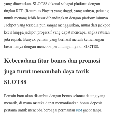
yang ditawarkan. SLOT88 dikenal sebagai platform dengan
tingkat RTP (Return to Player) yang tinggi, yang artinya, peluang
untuk menang lebih besar dibandingkan dengan platform lainnya.
Jackpot yang tersedia pun sangat menggiurkan, mulai dari jackpot
kecil hingga jackpot progresif yang dapat mencapai angka ratusan
juta rupiah. Banyak pemain yang berhasil meraih kemenangan
besar hanya dengan mencoba peruntungannya di SLOT88.
Keberadaan fitur bonus dan promosi
juga turut menambah daya tarik
SLOT88
Pemain baru akan disambut dengan bonus selamat datang yang
menarik, di mana mereka dapat memanfaatkan bonus deposit
slot
pertama untuk mencoba berbagai permainan
gacor tanpa