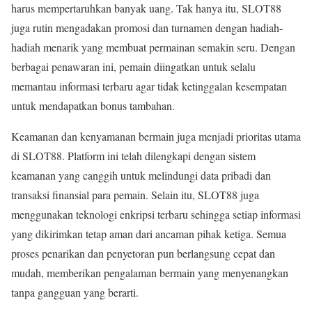
harus mempertaruhkan banyak uang. Tak hanya itu, SLOT88
juga rutin mengadakan promosi dan turnamen dengan hadiah-
hadiah menarik yang membuat permainan semakin seru. Dengan
berbagai penawaran ini, pemain diingatkan untuk selalu
memantau informasi terbaru agar tidak ketinggalan kesempatan
untuk mendapatkan bonus tambahan.
Keamanan dan kenyamanan bermain juga menjadi prioritas utama
di SLOT88. Platform ini telah dilengkapi dengan sistem
keamanan yang canggih untuk melindungi data pribadi dan
transaksi finansial para pemain. Selain itu, SLOT88 juga
menggunakan teknologi enkripsi terbaru sehingga setiap informasi
yang dikirimkan tetap aman dari ancaman pihak ketiga. Semua
proses penarikan dan penyetoran pun berlangsung cepat dan
mudah, memberikan pengalaman bermain yang menyenangkan
tanpa gangguan yang berarti.