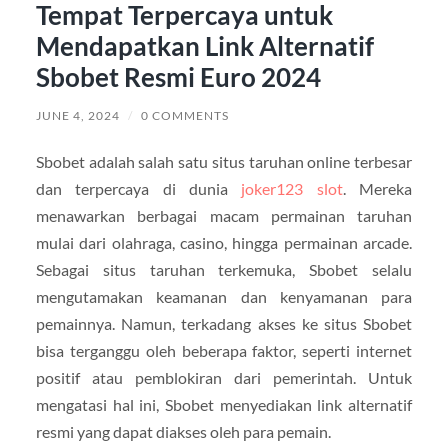
Tempat Terpercaya untuk
Mendapatkan Link Alternatif
Sbobet Resmi Euro 2024
JUNE 4, 2024
/
0 COMMENTS
Sbobet adalah salah satu situs taruhan online terbesar
dan terpercaya di dunia
joker123 slot
. Mereka
menawarkan berbagai macam permainan taruhan
mulai dari olahraga, casino, hingga permainan arcade.
Sebagai situs taruhan terkemuka, Sbobet selalu
mengutamakan keamanan dan kenyamanan para
pemainnya. Namun, terkadang akses ke situs Sbobet
bisa terganggu oleh beberapa faktor, seperti internet
positif atau pemblokiran dari pemerintah. Untuk
mengatasi hal ini, Sbobet menyediakan link alternatif
resmi yang dapat diakses oleh para pemain.