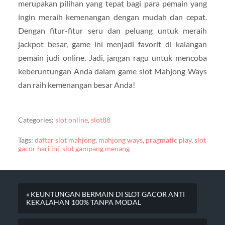
merupakan pilihan yang tepat bagi para pemain yang
ingin meraih kemenangan dengan mudah dan cepat.
Dengan fitur-fitur seru dan peluang untuk meraih
jackpot besar, game ini menjadi favorit di kalangan
pemain judi online. Jadi, jangan ragu untuk mencoba
keberuntungan Anda dalam game slot Mahjong Ways
dan raih kemenangan besar Anda!
Categories:
slot online
,
slot88
Tags:
daftar slot mahjong
,
mahjong ways
,
pragmatic play
,
slot
gacor hari ini
,
slot gampang menang
« KEUNTUNGAN BERMAIN DI SLOT GACOR ANTI
KEKALAHAN 100% TANPA MODAL