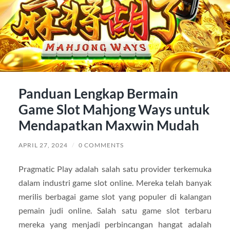
Panduan Lengkap Bermain
Game Slot Mahjong Ways untuk
Mendapatkan Maxwin Mudah
APRIL 27, 2024
/
0 COMMENTS
Pragmatic Play adalah salah satu provider terkemuka
dalam industri game slot online. Mereka telah banyak
merilis berbagai game slot yang populer di kalangan
pemain judi online. Salah satu game slot terbaru
mereka yang menjadi perbincangan hangat adalah