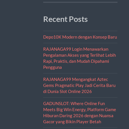
Recent Posts
Depo10K Modern dengan Konsep Baru
RAJANAGA99 Login Menawarkan
Pengalaman Akses yang Terlihat Lebih
Rapi, Praktis, dan Mudah Dipahami
Pengguna
RAJANAGA99 Mengangkat Aztec
Gems Pragmatic Play Jadi Cerita Baru
di Dunia Slot Online 2026
GADUNSLOT: Where Online Fun
Meets Big Win Energy, Platform Game
Hiburan Daring 2026 dengan Nuansa
Gacor yang Bikin Player Betah