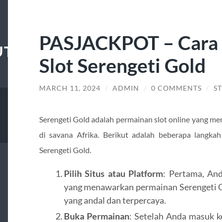
PASJACKPOT – Cara
UTINSALE
Slot Serengeti Gold
MARCH 11, 2024
/
ADMIN
/
0 COMMENTS
/
S
Serengeti Gold adalah permainan slot online yang m
di savana Afrika. Berikut adalah beberapa langk
Serengeti Gold.
Pilih Situs atau Platform
: Pertama, And
yang menawarkan permainan Serengeti G
yang andal dan terpercaya.
Buka Permainan
: Setelah Anda masuk ke