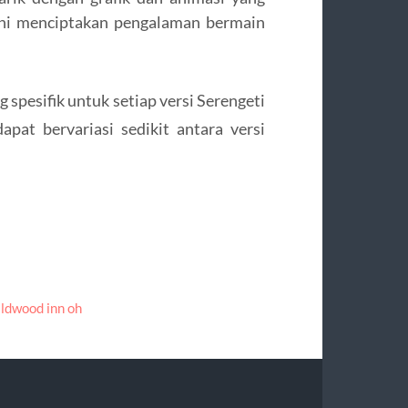
Ini menciptakan pengalaman bermain
spesifik untuk setiap versi Serengeti
apat bervariasi sedikit antara versi
ldwood inn oh