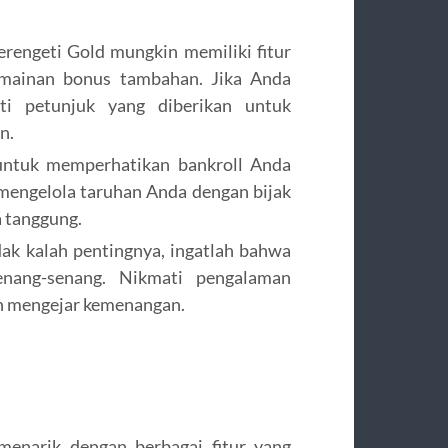
erengeti Gold mungkin memiliki fitur
ermainan bonus tambahan. Jika Anda
uti petunjuk yang diberikan untuk
n.
 untuk memperhatikan bankroll Anda
 mengelola taruhan Anda dengan bijak
a tanggung.
idak kalah pentingnya, ingatlah bahwa
enang-senang. Nikmati pengalaman
an mengejar kemenangan.
menarik dengan berbagai fitur yang