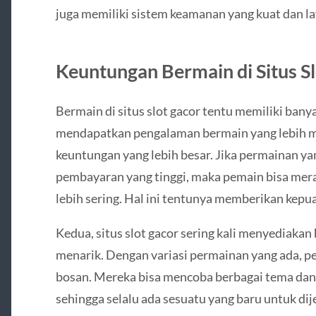
juga memiliki sistem keamanan yang kuat dan la
Keuntungan Bermain di Situs S
Bermain di situs slot gacor tentu memiliki ban
mendapatkan pengalaman bermain yang lebih 
keuntungan yang lebih besar. Jika permainan ya
pembayaran yang tinggi, maka pemain bisa mer
lebih sering. Hal ini tentunya memberikan kepua
Kedua, situs slot gacor sering kali menyediakan
menarik. Dengan variasi permainan yang ada, 
bosan. Mereka bisa mencoba berbagai tema dan 
sehingga selalu ada sesuatu yang baru untuk dij