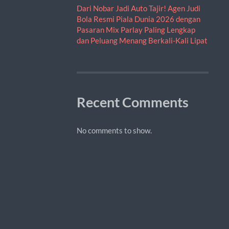
Dari Nobar Jadi Auto Tajir! Agen Judi
Bola Resmi Piala Dunia 2026 dengan
Pasaran Mix Parlay Paling Lengkap
dan Peluang Menang Berkali-Kali Lipat
Recent Comments
No comments to show.