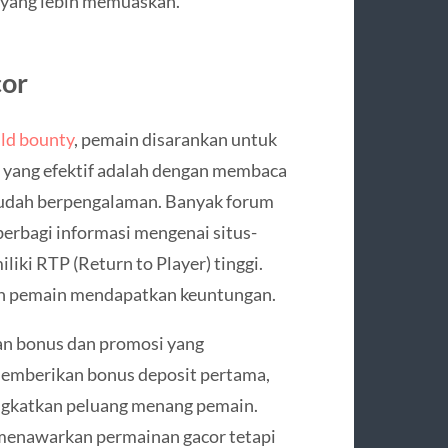
yang lebih memuaskan.
cor
ild bounty
, pemain disarankan untuk
ra yang efektif adalah dengan membaca
 sudah berpengalaman. Banyak forum
berbagi informasi mengenai situs-
liki RTP (Return to Player) tinggi.
an pemain mendapatkan keuntungan.
an bonus dan promosi yang
 memberikan bonus deposit pertama,
ingkatkan peluang menang pemain.
 menawarkan permainan gacor tetapi