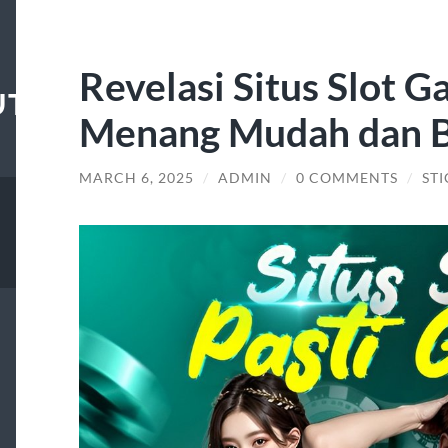
Revelasi Situs Slot Ga
UTINSALE
Menang Mudah dan 
MARCH 6, 2025
/
ADMIN
/
0 COMMENTS
/
ST