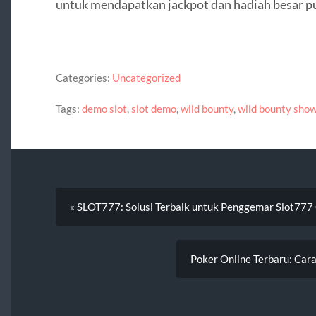
untuk mendapatkan jackpot dan hadiah besar p
Categories:
Uncategorized
Tags:
demo slot
,
slot demo
,
wild bounty
,
wild bounty sho
« SLOT777: Solusi Terbaik untuk Penggemar Slot777
Poker Online Terbaru: Car